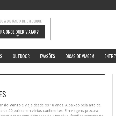
O À DISTÂNCIA DE UM CLIQUE
ARA ONDE QUER VIAJAR?
+
AS
OUTDOOR
EVASÕES
DICAS DE VIAGEM
ENTRE
ES
or do Vento
e viaja desde os 18 anos. A paixão pela arte de
 MOUNTAINS, A NATUREZA
IUS MOUNTAIN RESORT: A
TRAVESSIA DA ARESTA BRE
SABE QUAIS SÃO OS MELHO
ais de 50 países em vários continentes. Em viagem, procura
TADO PURO
ANHA MÁGICA
DESTINOS PARA VISITAR
levaram a viver com nómadas na Mongólia, famílias mosuos na