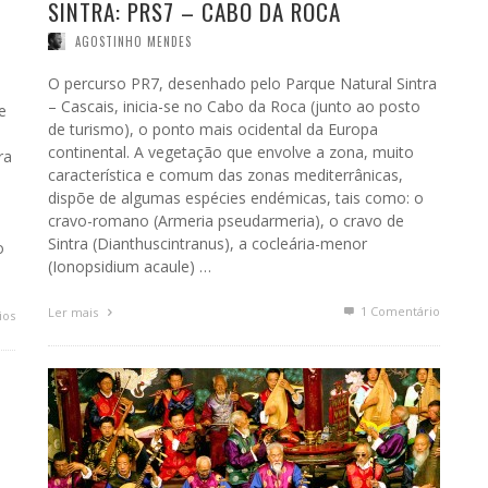
SINTRA: PRS7 – CABO DA ROCA
AGOSTINHO MENDES
O percurso PR7, desenhado pelo Parque Natural Sintra
– Cascais, inicia-se no Cabo da Roca (junto ao posto
e
de turismo), o ponto mais ocidental da Europa
continental. A vegetação que envolve a zona, muito
ra
característica e comum das zonas mediterrânicas,
dispõe de algumas espécies endémicas, tais como: o
cravo-romano (Armeria pseudarmeria), o cravo de
Sintra (Dianthuscintranus), a cocleária-menor
o
(Ionopsidium acaule) …
1
Comentário
Ler mais
ios