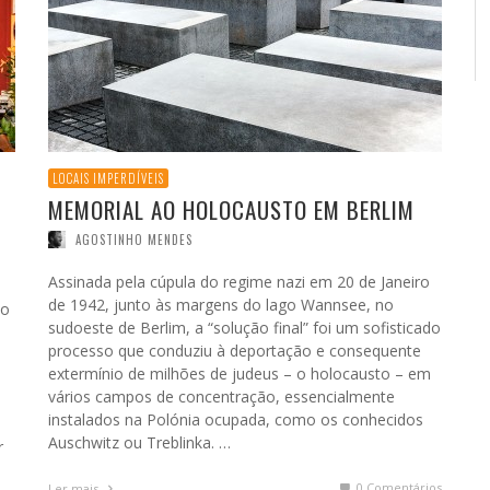
LOCAIS IMPERDÍVEIS
MEMORIAL AO HOLOCAUSTO EM BERLIM
AGOSTINHO MENDES
Assinada pela cúpula do regime nazi em 20 de Janeiro
de 1942, junto às margens do lago Wannsee, no
 o
sudoeste de Berlim, a “solução final” foi um sofisticado
processo que conduziu à deportação e consequente
extermínio de milhões de judeus – o holocausto – em
vários campos de concentração, essencialmente
instalados na Polónia ocupada, como os conhecidos
Auschwitz ou Treblinka. …
r
0 Comentários
Ler mais