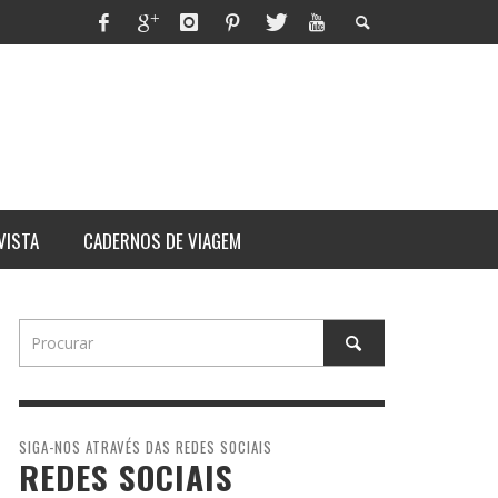
VISTA
CADERNOS DE VIAGEM
SIGA-NOS ATRAVÉS DAS REDES SOCIAIS
REDES SOCIAIS
ITHORN
RES
ARARAT: ASCENSÃO AO MONTE
UM DIA NA VIDA DE UM
QUE TEM DONO
MAURICINHO