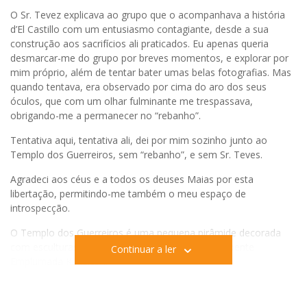
O Sr. Tevez explicava ao grupo que o acompanhava a história
d’El Castillo com um entusiasmo contagiante, desde a sua
construção aos sacrifícios ali praticados. Eu apenas queria
desmarcar-me do grupo por breves momentos, e explorar por
mim próprio, além de tentar bater umas belas fotografias. Mas
quando tentava, era observado por cima do aro dos seus
óculos, que com um olhar fulminante me trespassava,
obrigando-me a permanecer no “rebanho”.
Tentativa aqui, tentativa ali, dei por mim sozinho junto ao
Templo dos Guerreiros, sem “rebanho”, e sem Sr. Teves.
Agradeci aos céus e a todos os deuses Maias por esta
libertação, permitindo-me também o meu espaço de
introspecção.
O Templo dos Guerreiros é uma pequena pirâmide decorada
com esculturas, do Deus da Chuva Chac e da Serpente
Continuar a ler
Emplumada Kukulcan.
0
PARTILHAS