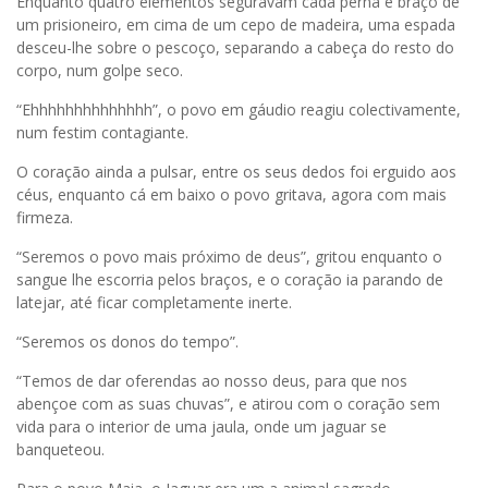
Enquanto quatro elementos seguravam cada perna e braço de
um prisioneiro, em cima de um cepo de madeira, uma espada
desceu-lhe sobre o pescoço, separando a cabeça do resto do
corpo, num golpe seco.
“Ehhhhhhhhhhhhhh”, o povo em gáudio reagiu colectivamente,
num festim contagiante.
O coração ainda a pulsar, entre os seus dedos foi erguido aos
céus, enquanto cá em baixo o povo gritava, agora com mais
firmeza.
“Seremos o povo mais próximo de deus”, gritou enquanto o
sangue lhe escorria pelos braços, e o coração ia parando de
latejar, até ficar completamente inerte.
“Seremos os donos do tempo”.
“Temos de dar oferendas ao nosso deus, para que nos
abençoe com as suas chuvas”, e atirou com o coração sem
vida para o interior de uma jaula, onde um jaguar se
banqueteou.