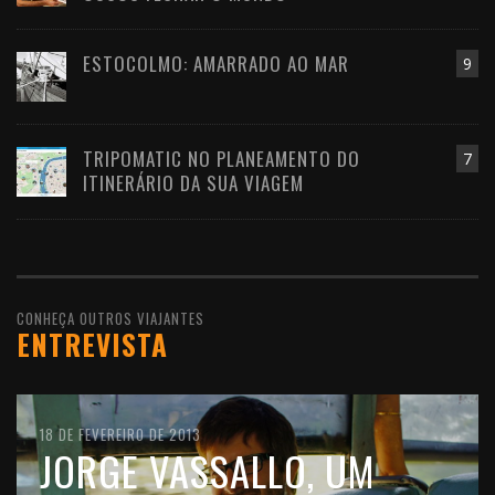
ESTOCOLMO: AMARRADO AO MAR
9
TRIPOMATIC NO PLANEAMENTO DO
7
ITINERÁRIO DA SUA VIAGEM
CONHEÇA OUTROS VIAJANTES
ENTREVISTA
10 DE FEVEREIRO DE 2016
18 DE FEVEREIRO DE 2013
11 DE OUTUBRO DE 2012
JOÃO LEITÃO, UM
JORGE VASSALLO, UM
FILIPE MORATO GOMES,