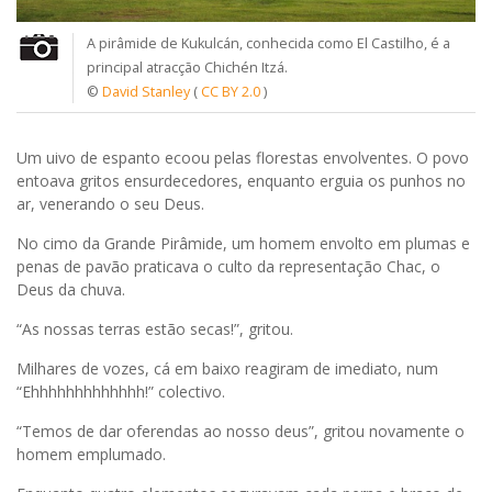
A pirâmide de Kukulcán, conhecida como El Castilho, é a
principal atracção Chichén Itzá.
©
David Stanley
(
CC BY 2.0
)
Um uivo de espanto ecoou pelas florestas envolventes. O povo
entoava gritos ensurdecedores, enquanto erguia os punhos no
ar, venerando o seu Deus.
No cimo da Grande Pirâmide, um homem envolto em plumas e
penas de pavão praticava o culto da representação Chac, o
Deus da chuva.
“As nossas terras estão secas!”, gritou.
Milhares de vozes, cá em baixo reagiram de imediato, num
“Ehhhhhhhhhhhhh!” colectivo.
“Temos de dar oferendas ao nosso deus”, gritou novamente o
homem emplumado.