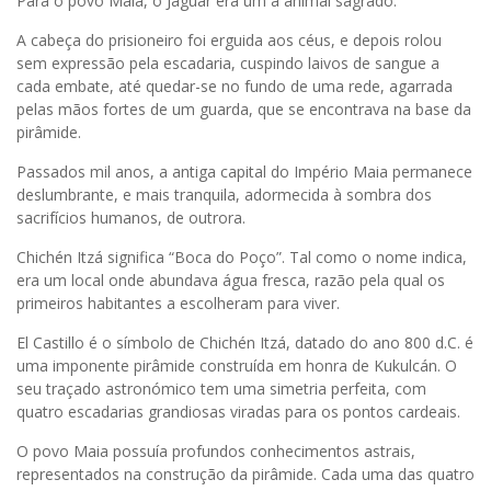
Para o povo Maia, o Jaguar era um a animal sagrado.
A cabeça do prisioneiro foi erguida aos céus, e depois rolou
sem expressão pela escadaria, cuspindo laivos de sangue a
cada embate, até quedar-se no fundo de uma rede, agarrada
pelas mãos fortes de um guarda, que se encontrava na base da
pirâmide.
Passados mil anos, a antiga capital do Império Maia permanece
deslumbrante, e mais tranquila, adormecida à sombra dos
sacrifícios humanos, de outrora.
Chichén Itzá significa “Boca do Poço”. Tal como o nome indica,
era um local onde abundava água fresca, razão pela qual os
primeiros habitantes a escolheram para viver.
El Castillo é o símbolo de Chichén Itzá, datado do ano 800 d.C. é
uma imponente pirâmide construída em honra de Kukulcán. O
seu traçado astronómico tem uma simetria perfeita, com
quatro escadarias grandiosas viradas para os pontos cardeais.
O povo Maia possuía profundos conhecimentos astrais,
representados na construção da pirâmide. Cada uma das quatro