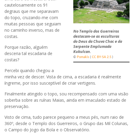
cautelosamente os 91
degraus que me separavam
do topo, cruzando-me com
muitas pessoas que seguiam
no caminho inverso, mas de
No Templo dos Guerreiros
costas.
destacam-se as esculturas
do Deus da Chuva Chac e da
Serpente Emplumada
Porque razão, alguém
Kukulcan.
desceria tal escadaria de
©
Pomakis
(
CC BY-SA 2.5
)
costas?
Percebi quando chegou a
minha vez de descer. Vista de cima, a escadaria é realmente
íngreme, por isso susceptível de criar vertigens.
Finalmente atingido o topo, sou recompensado com uma visão
soberba sobre as ruínas Maias, ainda em imaculado estado de
preservação.
Visto de cima, tudo parece pequeno a meus pés, num raio de
360º, desde o Templo dos Guerreiros, o Grupo das Mil Colunas,
o Campo do Jogo da Bola e o Observatório.