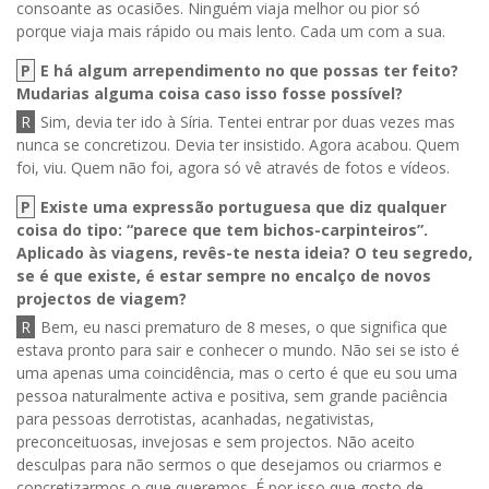
consoante as ocasiões. Ninguém viaja melhor ou pior só
porque viaja mais rápido ou mais lento. Cada um com a sua.
P
E há algum arrependimento no que possas ter feito?
Mudarias alguma coisa caso isso fosse possível?
R
Sim, devia ter ido à Síria. Tentei entrar por duas vezes mas
nunca se concretizou. Devia ter insistido. Agora acabou. Quem
foi, viu. Quem não foi, agora só vê através de fotos e vídeos.
P
Existe uma expressão portuguesa que diz qualquer
coisa do tipo: “parece que tem bichos-carpinteiros”.
Aplicado às viagens, revês-te nesta ideia? O teu segredo,
se é que existe, é estar sempre no encalço de novos
projectos de viagem?
R
Bem, eu nasci prematuro de 8 meses, o que significa que
estava pronto para sair e conhecer o mundo. Não sei se isto é
uma apenas uma coincidência, mas o certo é que eu sou uma
pessoa naturalmente activa e positiva, sem grande paciência
para pessoas derrotistas, acanhadas, negativistas,
preconceituosas, invejosas e sem projectos. Não aceito
desculpas para não sermos o que desejamos ou criarmos e
concretizarmos o que queremos. É por isso que gosto de