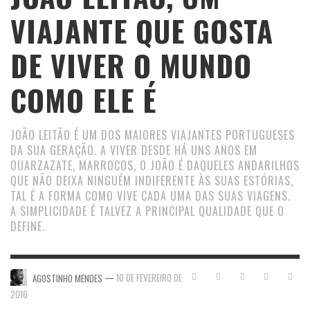
VIAJANTE QUE GOSTA
DE VIVER O MUNDO
COMO ELE É
JOÃO LEITÃO É UM DOS MAIORES VIAJANTES PORTUGUESES
DA SUA GERAÇÃO. A VIVER DESDE HÁ UNS ANOS EM
OUARZAZATE, MARROCOS, O JOÃO É DAQUELES ANDARILHOS
QUE NÃO DEIXA NINGUÉM INDIFERENTE ÀS SUAS ESTÓRIAS,
TAL É A FORMA COMO VIVE CADA UMA DAS SUAS VIAGENS.
A SIMPLICIDADE É TALVEZ A PRINCIPAL QUALIDADE QUE O
DEFINE.
—
10 DE FEVEREIRO DE
AGOSTINHO MENDES
2016