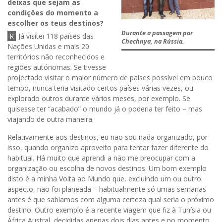
deixas que sejam as
condições do momento a
escolher os teus destinos?
Durante a passagem por
R
Já visitei 118 países das
Chechnya, na Rússia.
Nações Unidas e mais 20
territórios não reconhecidos e
regiões autónomas. Se tivesse
projectado visitar o maior número de países possível em pouco
tempo, nunca teria visitado certos países várias vezes, ou
explorado outros durante vários meses, por exemplo. Se
quisesse ter “acabado” o mundo já o poderia ter feito – mas
viajando de outra maneira.
Relativamente aos destinos, eu não sou nada organizado, por
isso, quando organizo aproveito para tentar fazer diferente do
habitual. Há muito que aprendi a não me preocupar com a
organização ou escolha de novos destinos. Um bom exemplo
disto é a minha Volta ao Mundo que, excluindo um ou outro
aspecto, não foi planeada – habitualmente só umas semanas
antes é que sabíamos com alguma certeza qual seria o próximo
destino. Outro exemplo é a recente viagem que fiz à Tunísia ou
África Austral, decididas apenas dois dias antes e no momento