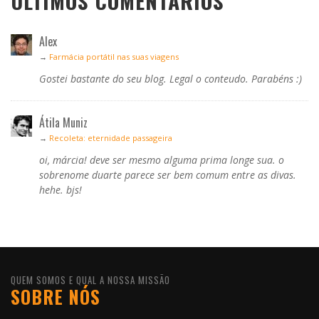
ÚLTIMOS COMENTÁRIOS
Alex
→
Farmácia portátil nas suas viagens
Gostei bastante do seu blog. Legal o conteudo. Parabéns :)
Átila Muniz
→
Recoleta: eternidade passageira
oi, márcia! deve ser mesmo alguma prima longe sua. o
sobrenome duarte parece ser bem comum entre as divas.
hehe. bjs!
QUEM SOMOS E QUAL A NOSSA MISSÃO
SOBRE NÓS