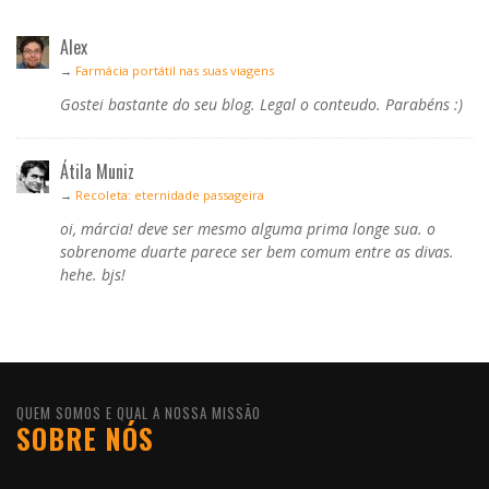
Alex
→
Farmácia portátil nas suas viagens
Gostei bastante do seu blog. Legal o conteudo. Parabéns :)
Átila Muniz
→
Recoleta: eternidade passageira
oi, márcia! deve ser mesmo alguma prima longe sua. o
sobrenome duarte parece ser bem comum entre as divas.
hehe. bjs!
QUEM SOMOS E QUAL A NOSSA MISSÃO
SOBRE NÓS