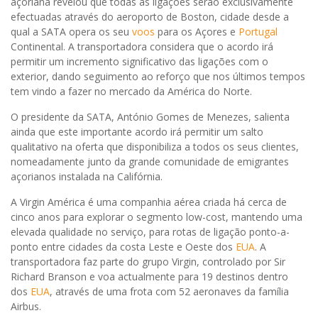
açoriana revelou que todas as ligações serão exclusivamente
efectuadas através do aeroporto de Boston, cidade desde a
qual a SATA opera os seu
voos
para os Açores e
Portugal
Continental. A transportadora considera que o acordo irá
permitir um incremento significativo das ligações com o
exterior, dando seguimento ao reforço que nos últimos tempos
tem vindo a fazer no mercado da América do Norte.
O presidente da SATA, António Gomes de Menezes, salienta
ainda que este importante acordo irá permitir um salto
qualitativo na oferta que disponibiliza a todos os seus clientes,
nomeadamente junto da grande comunidade de emigrantes
açorianos instalada na Califórnia.
A Virgin América é uma companhia aérea criada há cerca de
cinco anos para explorar o segmento low-cost, mantendo uma
elevada qualidade no serviço, para rotas de ligação ponto-a-
ponto entre cidades da costa Leste e Oeste dos
EUA
. A
transportadora faz parte do grupo Virgin, controlado por Sir
Richard Branson e voa actualmente para 19 destinos dentro
dos
EUA
, através de uma frota com 52 aeronaves da família
Airbus.