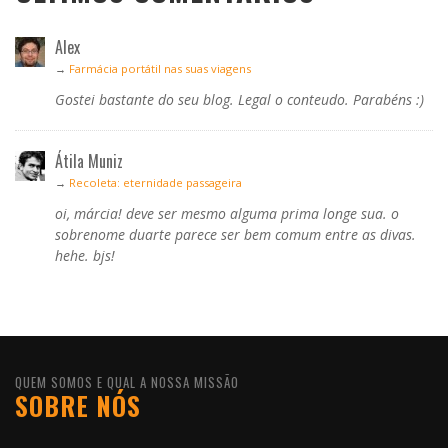
Alex
→
Farmácia portátil nas suas viagens
Gostei bastante do seu blog. Legal o conteudo. Parabéns :)
Átila Muniz
→
Recoleta: eternidade passageira
oi, márcia! deve ser mesmo alguma prima longe sua. o
sobrenome duarte parece ser bem comum entre as divas.
hehe. bjs!
QUEM SOMOS E QUAL A NOSSA MISSÃO
SOBRE NÓS