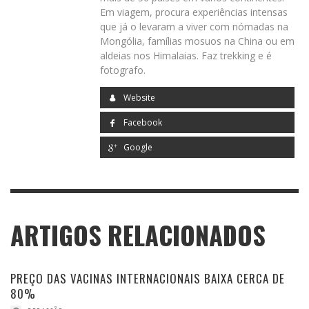
Em viagem, procura experiências intensas
que já o levaram a viver com nómadas na
Mongólia, famílias mosuos na China ou em
aldeias nos Himalaias. Faz trekking e é
fotografo.
Website
Facebook
Google
ARTIGOS RELACIONADOS
PREÇO DAS VACINAS INTERNACIONAIS BAIXA CERCA DE
80%