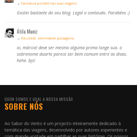
→
Farmácia portátil nas suas viagens
Gostei bastante do seu blog. Legal o conteudo. Parabéns :)
Átila Muniz
→
Recoleta: eternidade passageira
oi, márcia! deve ser mesmo alguma prima longe sua. o
sobrenome duarte parece ser bem comum entre as divas.
hehe. bjs!
QUEM SOMOS E QUAL A NOSSA MISSÃO
SOBRE NÓS
Ao Sabor do Vento é um projecto inteiramente dedicado à
temática das viagens, desenvolvido por autores experientes e
com grande vontade em partilhar as suas histórias. Os nossos