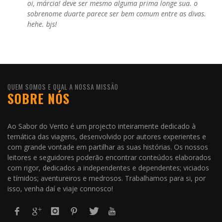
oi, márcia! deve ser mesmo alguma prima longe sua. o
sobrenome duarte parece ser bem comum entre as divas.
hehe. bjs!
QUEM SOMOS E QUAL A NOSSA MISSÃO
SOBRE NÓS
Ao Sabor do Vento é um projecto inteiramente dedicado à
temática das viagens, desenvolvido por autores experientes e
com grande vontade em partilhar as suas histórias. Os nossos
leitores e seguidores poderão encontrar conteúdos elaborados
com rigor, dedicados a independentes e dependentes; viciados
e tímidos; aventureiros e medrosos. Trabalhamos para si, por
isso, venha daí e viaje connosco!