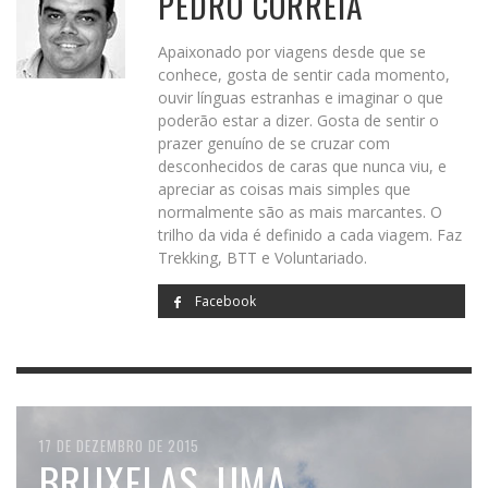
PEDRO CORREIA
Apaixonado por viagens desde que se
conhece, gosta de sentir cada momento,
ouvir línguas estranhas e imaginar o que
poderão estar a dizer. Gosta de sentir o
prazer genuíno de se cruzar com
desconhecidos de caras que nunca viu, e
apreciar as coisas mais simples que
normalmente são as mais marcantes. O
trilho da vida é definido a cada viagem. Faz
Trekking, BTT e Voluntariado.
Facebook
5 DE JANEIRO DE 2016
17 DE DEZEMBRO DE 2015
2 DE DEZEMBRO DE 2015
17 DE NOVEMBRO DE 2015
5 DE NOVEMBRO DE 2015
ACAPULCO –
BRUXELAS, UMA
KUTNÁ HORA – MINAS
SALZBURGO – BERÇO DE
CARCASSONNE – OS