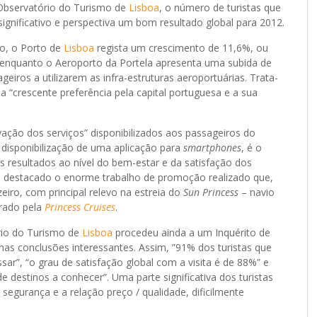
 Observatório do Turismo de
Lisboa
, o número de turistas que
ignificativo e perspectiva um bom resultado global para 2012.
io, o Porto de
Lisboa
regista um crescimento de 11,6%, ou
 enquanto o Aeroporto da Portela apresenta uma subida de
eiros a utilizarem as infra-estruturas aeroportuárias. Trata-
“crescente preferência pela capital portuguesa e a sua
vação dos serviços” disponibilizados aos passageiros do
isponibilização de uma aplicação para
smartphones
, é o
s resultados ao nível do bem-estar e da satisfação dos
 é destacado o enorme trabalho de promoção realizado que,
zeiro, com principal relevo na estreia do
Sun Princess
– navio
erado pela
Princess Cruises
.
rio do Turismo de
Lisboa
procedeu ainda a um Inquérito de
as conclusões interessantes. Assim, ”91% dos turistas que
sar”, “o grau de satisfação global com a visita é de 88%” e
 destinos a conhecer”. Uma parte significativa dos turistas
segurança e a relação preço / qualidade, dificilmente