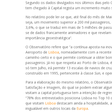
Segundo os dados divulgados nos últimos dias pelo
tem chegado à Capital regista um incremento muito s
No relatório pode ler-se que, até final do mês de Ma
seja, um movimento superior a 200 mil passageiros,
3,6%, o que se traduz em mais de 5 milhões de passag
se de dados francamente animadores e que revelam a 
importância geoestratégica”.
O Observatório refere que “a contínua aposta na ino
Aeroporto de
Lisboa
, nomeadamente com a recente d
caminho certo e o que permite continuar a obter bon
passageiros. Já no que respeita ao Porto de Lisboa,
só tem Julho, irá permitir 13 escalas de navios de cru
construído em 1995, pertencente à classe
Sun
, e op
Para a elaboração do mesmo relatório, o Observató
Satisfação e Imagem, do qual se podem extrair algum
visitam a capital portuguesa tem a intenção de regres
“78% dos entrevistados posiciona Lisboa no Top 10 de
que visitam
Lisboa
destacam ainda a hospitalidade, a 
inigualável em outros locais da
Europa
.