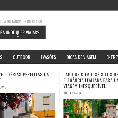
O À DISTÂNCIA DE UM CLIQUE
ARA ONDE QUER VIAJAR?
+
AS
OUTDOOR
EVASÕES
DICAS DE VIAGEM
ENTRE
DE COMO, SÉCULOS DE
DESTINOS DE VIAGEM PARA 
CIA ITALIANA PARA UMA
AMANTES DA GUERRA DOS 
 INESQUECÍVEL
REDACÇÃO
CÇÃO
 MOUNTAINS, A NATUREZA
IUS MOUNTAIN RESORT: A
TRAVESSIA DA ARESTA BRE
SABE QUAIS SÃO OS MELHO
TADO PURO
ANHA MÁGICA
DESTINOS PARA VISITAR