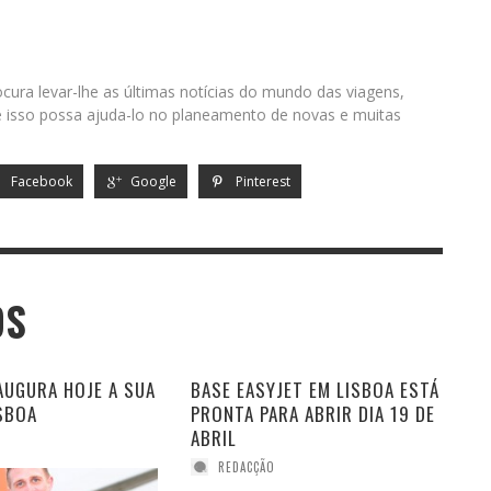
cura levar-lhe as últimas notícias do mundo das viagens,
isso possa ajuda-lo no planeamento de novas e muitas
Facebook
Google
Pinterest
OS
AUGURA HOJE A SUA
BASE EASYJET EM LISBOA ESTÁ
SBOA
PRONTA PARA ABRIR DIA 19 DE
ABRIL
REDACÇÃO