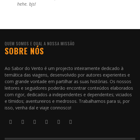
hehe. bjs!
QUEM SOMOS E QUAL A NOSSA MISSÃO
SOBRE NÓS
Ao Sabor do Vento é um projecto inteiramente dedicado à
temática das viagens, desenvolvido por autores experientes e
com grande vontade em partilhar as suas histórias. Os nossos
leitores e seguidores poderão encontrar conteúdos elaborados
com rigor, dedicados a independentes e dependentes; viciados
e tímidos; aventureiros e medrosos. Trabalhamos para si, por
isso, venha daí e viaje connosco!